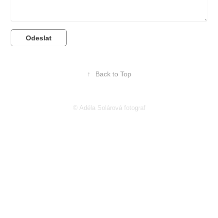
Odeslat
↑
Back to Top
© Adéla Solárová fotograf